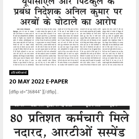
uttrakhand
20 MAY 2022 E-PAPER
[dflip id=”36844″ ][/dflip]...