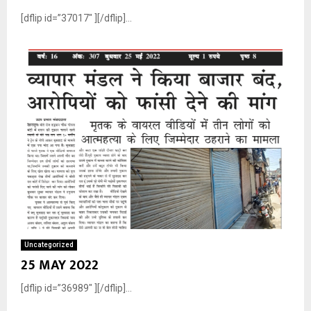
[dflip id=”37017″ ][/dflip]...
Uncategorized
25 MAY 2022
[dflip id=”36989″ ][/dflip]...