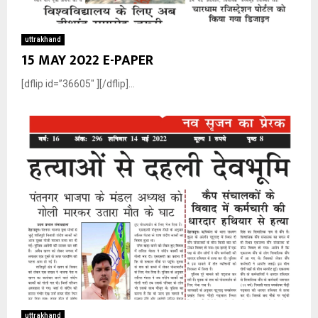
uttrakhand
15 MAY 2022 E-PAPER
[dflip id=”36605″ ][/dflip]...
uttrakhand