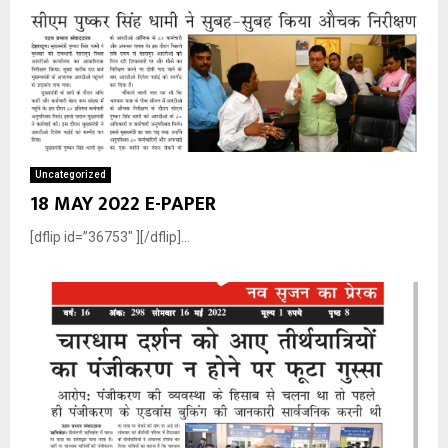
Uncategorized
18 MAY 2022 E-PAPER
[dflip id=”36753″ ][/dflip]...