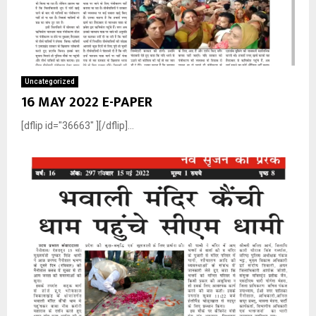
Uncategorized
16 MAY 2022 E-PAPER
[dflip id="36663" ][/dflip]...