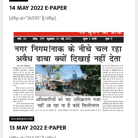
14 MAY 2022 E-PAPER
[dflip id=”36595″ ][/dflip]...
Uncategorized
13 MAY 2022 E-PAPER
[dflip id=”36545″ ][/dflip]...