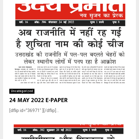
Uncategorized
24 MAY 2022 E-PAPER
[dflip id=”36971″ ][/dflip]...