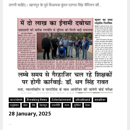
लगनी चाहिए। खानपुर के पूर्व विधायक कुंवर प्रणव सिंह चैंपियन की...
accident
Breaking News
Entertainment
uttrakhand
weather
एजुकेशन
खेल
देश
देहरादून
राजनीति
राज्य
सुर्खियां
हेल्थ
28 January, 2025
...