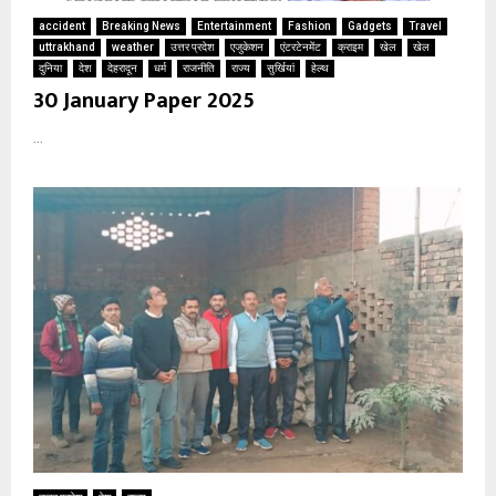
accident
Breaking News
Entertainment
Fashion
Gadgets
Travel
uttrakhand
weather
उत्तर प्रदेश
एजुकेशन
एंटरटेनमेंट
क्राइम
खेल
खेल
दुनिया
देश
देहरादून
धर्म
राजनीति
राज्य
सुर्खियां
हेल्थ
30 January Paper 2025
...