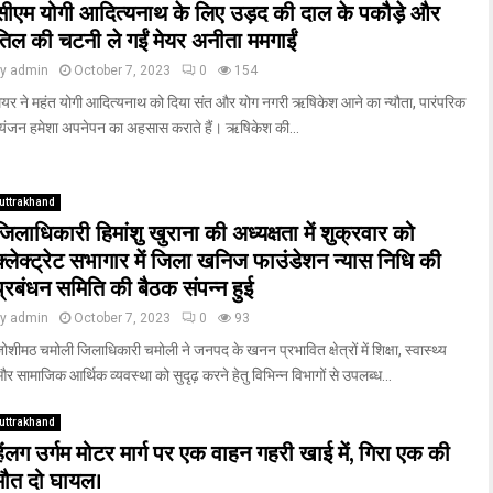
सीएम योगी आदित्यनाथ के लिए उड़द की दाल के पकौड़े और
तिल की चटनी ले गईं मेयर अनीता ममगाईं
by
admin
October 7, 2023
0
154
ेयर ने महंत योगी आदित्यनाथ को दिया संत और योग नगरी ऋषिकेश आने का न्यौता, पारंपरिक
्यंजन हमेशा अपनेपन का अहसास कराते हैं। ऋषिकेश की...
uttrakhand
जिलाधिकारी हिमांशु खुराना की अध्यक्षता में शुक्रवार को
क्लेक्ट्रेट सभागार में जिला खनिज फाउंडेशन न्यास निधि की
प्रबंधन समिति की बैठक संपन्न हुई
by
admin
October 7, 2023
0
93
ोशीमठ चमोली जिलाधिकारी चमोली ने जनपद के खनन प्रभावित क्षेत्रों में शिक्षा, स्वास्थ्य
र सामाजिक आर्थिक व्यवस्था को सुदृढ़ करने हेतु विभिन्न विभागों से उपलब्ध...
uttrakhand
हेंलग उर्गम मोटर मार्ग पर एक वाहन गहरी खाई में, गिरा एक की
मौत दो घायल।