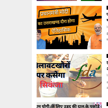
क
म
आ
आ