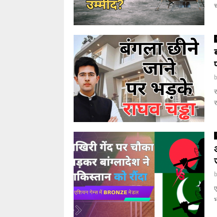
च
र
र
ए
भ