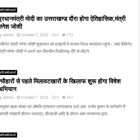
uttrakhand
प्रधानमंत्री मोदी का उत्तराखण्ड दौरा होगा ऐतिहासिक,मंत्री
गणेश जोशी
by
admin
October 7, 2023
0
172
ैबिनेट मंत्री गणेश जोशी शुक्रवार को हल्द्वानी में भाजपा जिला कार्यालय पहुंचे। जहां कैबिनेट
ंत्री गणेश जोशी ने अपने चार दिवसीय पिथौरागढ़ दौरे से लौटने...
uttrakhand
त्यौहारों से पहले मिलावटखारों के खिलाफ शुरू होगा विषेश
अभियान
by
admin
October 7, 2023
0
167
युक्त खाद्य संरक्षा एवं औषधि प्रषासन उत्तराखण्ड डा0 आर. राजेष कुमार के मार्गदर्षन में
गामी त्योहारी सीजन नवरात्र, दीपावली आदि के दौरान आम जनमानस द्वारा...
uttrakhand