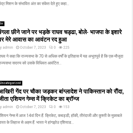
ंद्र मिशन के संभावित अंत का संकेत देते हुए कहा...
देश
बंगला छीने जाने पर भड़के राघव चड्ढा, बोले- भाजपा के इशारे
पर मेरे आवास का आवंटन रद हुआ
by
admin
October 7, 2023
0
225
ाघव ने कहा कि राज्यसभा के 70 से अधिक वर्षों के इतिहास में यह अभूतपूर्व है कि एक मौजूदा
ाज्यसभा सदस्य को उसके विधिवत आवंटित...
Uncategorized
आख‍िरी गेंद पर चौका जड़कर बांग्लादेश ने पाकिस्तान को रौंदा,
जीता एश‍ियन गेम्स में क्रिकेट का ब्रॉन्ज
by
admin
October 7, 2023
0
153
श‍ियन गेम्स में आज 14वां द‍िन हैं. क्रिकेट, कबड्डी, हॉकी, तीरंदाजी और कुश्ती के मुकाबले
ारत के ल‍िहाज से अहम हैं. भारत ने हांगझोउ एश‍ियाड...