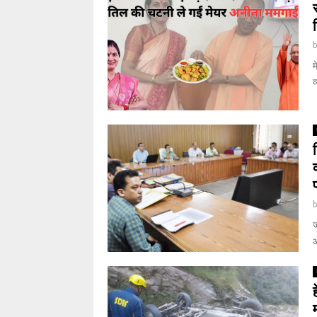
म
व
ज
औ