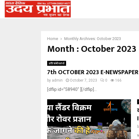
Home
Monthly Archives: October 2023
Month : October 2023
uttrakhand
7th OCTOBER 2023 E-NEWSPAPER
by
admin
October 7, 2023
0
166
[dflip id=”58940″ ][/dflip]...
भ