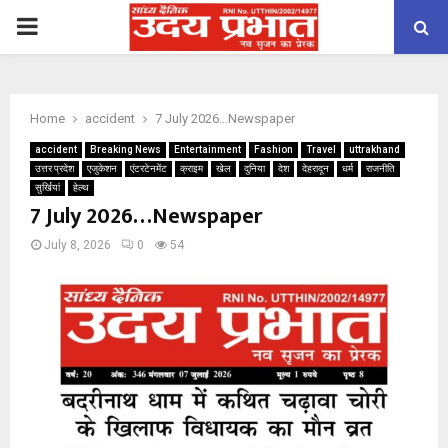
PRIMARY
MENU
Home
accident
7 July 2026…Newspaper
accident
Breaking News
Entertainment
Fashion
Travel
uttrakhand
उत्तर प्रदेश
एजुकेशन
एंटरटेनमेंट
क्राइम
खेल
दुनिया
देश
देहरादून
धर्म
राजनीति
सुर्खियां
हेल्थ
7 July 2026…Newspaper
July 8, 2026
0
54