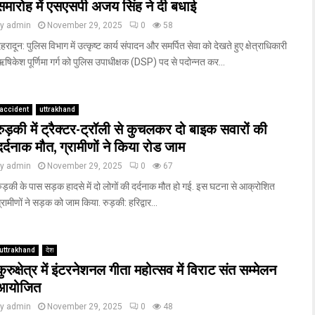
समारोह में एसएसपी अजय सिंह ने दी बधाई
by
admin
November 29, 2025
0
58
ेहरादून: पुलिस विभाग में उत्कृष्ट कार्य संपादन और समर्पित सेवा को देखते हुए क्षेत्राधिकारी
षिकेश पूर्णिमा गर्ग को पुलिस उपाधीक्षक (DSP) पद से पदोन्नत कर...
accident
uttrakhand
रुड़की में ट्रैक्टर-ट्रॉली से कुचलकर दो बाइक सवारों की
दर्दनाक मौत, ग्रामीणों ने किया रोड जाम
by
admin
November 29, 2025
0
67
ुड़की के पास सड़क हादसे में दो लोगों की दर्दनाक मौत हो गई. इस घटना से आक्रोशित
्रामीणों ने सड़क को जाम किया. रुड़की: हरिद्वार...
uttrakhand
देश
कुरुक्षेत्र में इंटरनेशनल गीता महोत्सव में विराट संत सम्मेलन
आयोजित
by
admin
November 29, 2025
0
48