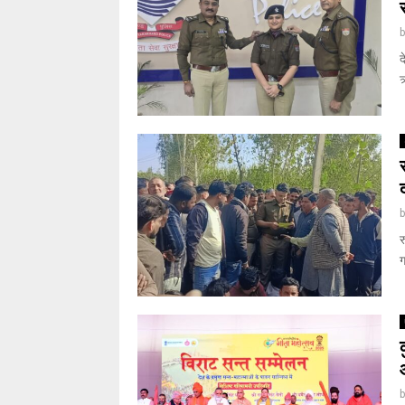
द
ऋ
र
ग