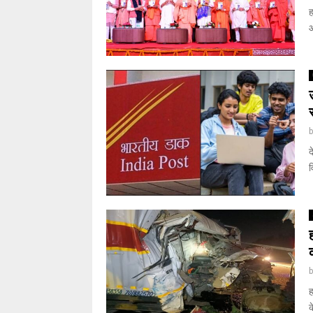
ह
आ
द
व
ह
क