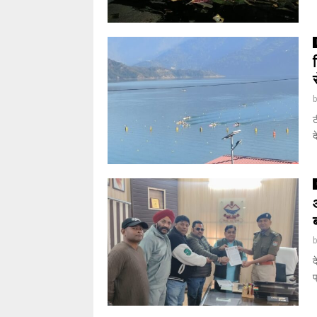
ट
द
द
प