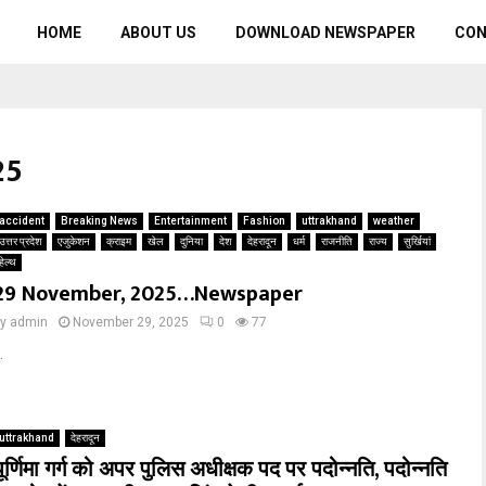
HOME
ABOUT US
DOWNLOAD NEWSPAPER
CO
25
accident
Breaking News
Entertainment
Fashion
uttrakhand
weather
उत्तर प्रदेश
एजुकेशन
क्राइम
खेल
दुनिया
देश
देहरादून
धर्म
राजनीति
राज्य
सुर्खियां
हेल्थ
29 November, 2025…Newspaper
by
admin
November 29, 2025
0
77
.
uttrakhand
देहरादून
पूर्णिमा गर्ग को अपर पुलिस अधीक्षक पद पर पदोन्नति, पदोन्नति