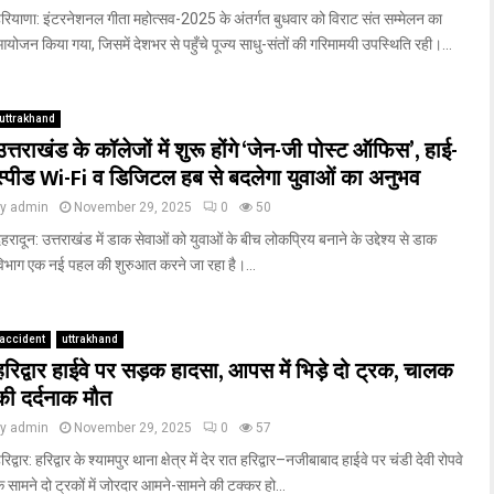
रियाणा: इंटरनेशनल गीता महोत्सव-2025 के अंतर्गत बुधवार को विराट संत सम्मेलन का
योजन किया गया, जिसमें देशभर से पहुँचे पूज्य साधु-संतों की गरिमामयी उपस्थिति रही।...
uttrakhand
उत्तराखंड के कॉलेजों में शुरू होंगे ‘जेन-जी पोस्ट ऑफिस’, हाई-
स्पीड Wi-Fi व डिजिटल हब से बदलेगा युवाओं का अनुभव
by
admin
November 29, 2025
0
50
ेहरादून: उत्तराखंड में डाक सेवाओं को युवाओं के बीच लोकप्रिय बनाने के उद्देश्य से डाक
िभाग एक नई पहल की शुरुआत करने जा रहा है।...
accident
uttrakhand
हरिद्वार हाईवे पर सड़क हादसा, आपस में भिड़े दो ट्रक, चालक
की दर्दनाक मौत
by
admin
November 29, 2025
0
57
रिद्वार: हरिद्वार के श्यामपुर थाना क्षेत्र में देर रात हरिद्वार–नजीबाबाद हाईवे पर चंडी देवी रोपवे
े सामने दो ट्रकों में जोरदार आमने-सामने की टक्कर हो...