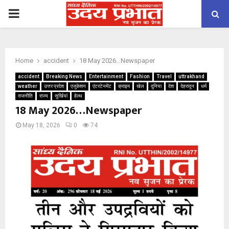
PRIMARY
MENU
Home
accident
18 May 2026…Newspaper
accident
Breaking News
Entertainment
Fashion
Travel
uttrakhand
weather
उत्तर प्रदेश
एजुकेशन
एंटरटेनमेंट
क्राइम
खेल
दुनिया
देश
देहरादून
धर्म
राजनीति
राज्य
सुर्खियां
हेल्थ
18 May 2026…Newspaper
May 18, 2026
0
74