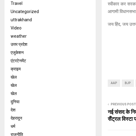
Travel
स्वीकार कर सरकार
आगामी विधानसभा च
Uncategorized
uttrakhand
जय हिंद, जय उत्त
Video
weather
उत्तर प्रदेश
एजुकेशन
एंटरटेनमेंट
क्राइम
खेल
AAP
BJP
खेल
खेल
दुनिया
PREVIOUS POST
देश
नई संसद के निर्म
सैंट्रल विस्टा
देहरादून
धर्म
राजनीति