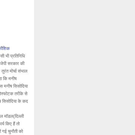
 कौशिक
सी भी प्रतिनिधि
बीजेपी सरकार की
ुरंत मोर्चा संभाल
हा कि मनीष
िस मनीष सिसोदिया
विस्फोटक तरीके से
ीष सिसोदिया के कद
वाल मॉडल(दिल्ली
्य किए हैं तो
ी गई चुनौती को