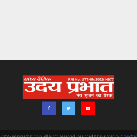
2024 - udayprabhat.co.in. All Right Reserved. Designed & Developed by
Aimsofte