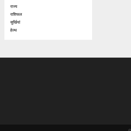
राज्य
राशिफल
सुर्खियां
हेल्थ
@