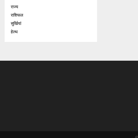
राज्य
राशिफल
सुर्खियां
हेल्थ
@