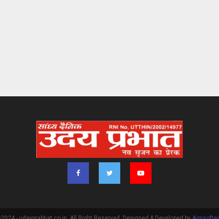
2024 - udayprabhat.co.in. All Right Reserved. Designed & Developed by
Aimsofte