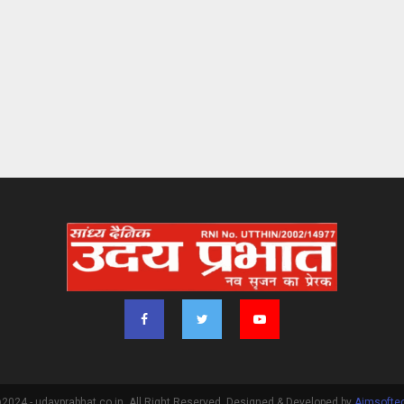
2024 - udayprabhat.co.in. All Right Reserved. Designed & Developed by
Aimsofte