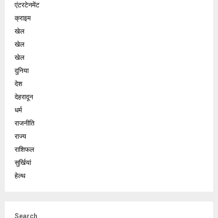
एंटरटेनमेंट
क्राइम
खेल
खेल
खेल
दुनिया
देश
देहरादून
धर्म
राजनीति
राज्य
राशिफल
सुर्खियां
हेल्थ
Search