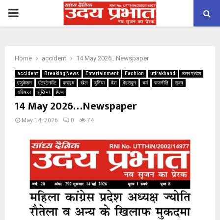
PRIMARY
MENU
Home
accident
14 May 2026…Newspaper
accident
Breaking News
Entertainment
Fashion
uttrakhand
उत्तर प्रदेश
एजुकेशन
एंटरटेनमेंट
क्राइम
खेल
दुनिया
देश
देहरादून
धर्म
राजनीति
राज्य
राशिफल
सुर्खियां
हेल्थ
14 May 2026…Newspaper
May 14, 2026
0
74