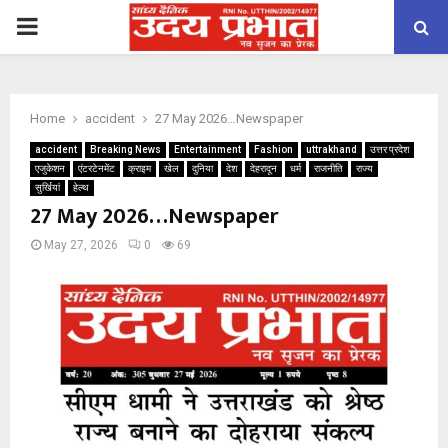
PRIMARY
MENU
Home
accident
27 May 2026…Newspaper
accident
Breaking News
Entertainment
Fashion
uttrakhand
उत्तर प्रदेश
एजुकेशन
एंटरटेनमेंट
क्राइम
खेल
दुनिया
देश
देहरादून
धर्म
राजनीति
राज्य
सुर्खियां
हेल्थ
27 May 2026…Newspaper
May 27, 2026
0
69