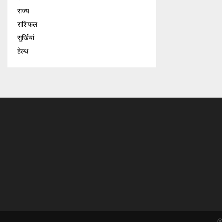
राज्य
राशिफल
सुर्खियां
हेल्थ
@