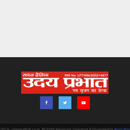
2024 - udayprabhat.co.in. All Right Reserved. Designed & Developed by
Aimsofte