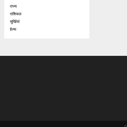
राज्य
राशिफल
सुर्खियां
हेल्थ
@