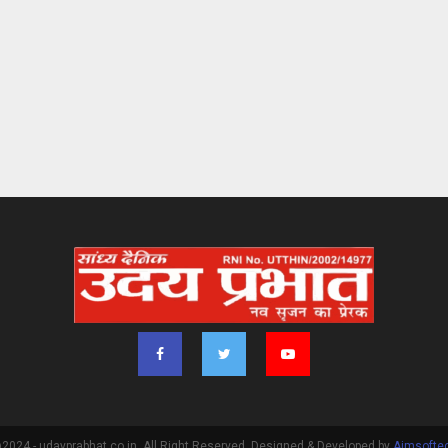
2024 - udayprabhat.co.in. All Right Reserved. Designed & Developed by
Aimsofte