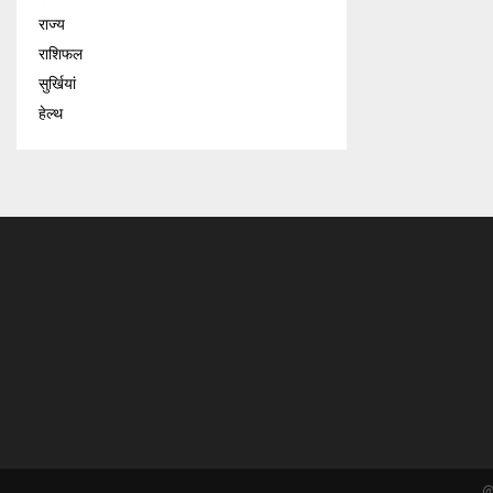
राज्य
राशिफल
सुर्खियां
हेल्थ
@