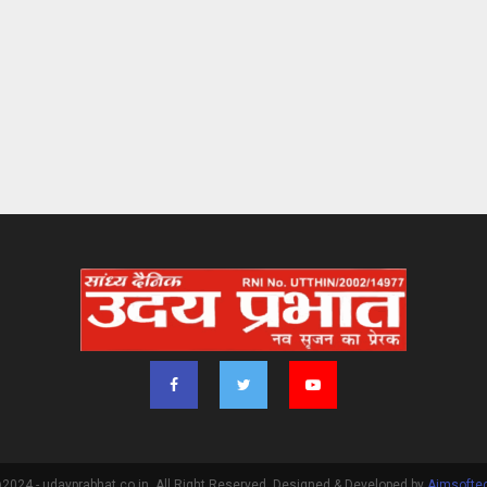
2024 - udayprabhat.co.in. All Right Reserved. Designed & Developed by
Aimsofte