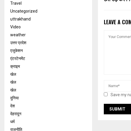
Travel
Uncategorized
uttrakhand
LEAVE A CO
Video
weather
उत्तर प्रदेश
एजुकेशन
एंटरटेनमेंट
क्राइम
खेल
खेल
खेल
Save my na
दुनिया
देश
देहरादून
धर्म
राजनीति