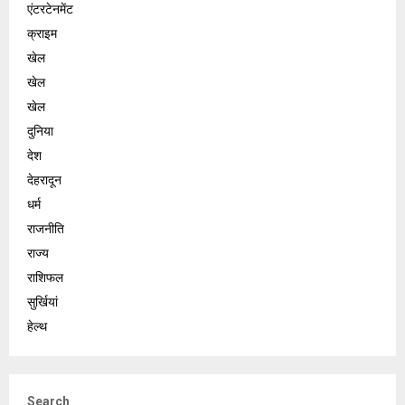
एंटरटेनमेंट
क्राइम
खेल
खेल
खेल
दुनिया
देश
देहरादून
धर्म
राजनीति
राज्य
राशिफल
सुर्खियां
हेल्थ
Search