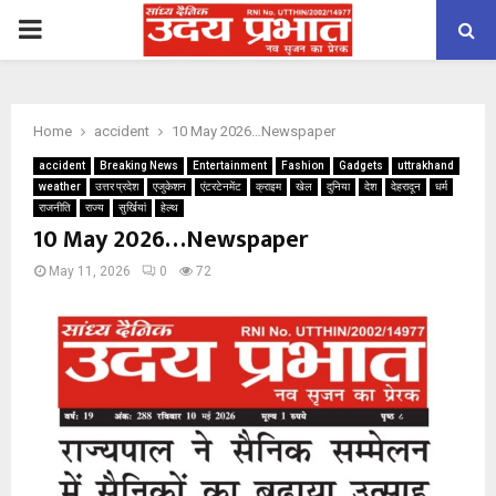
PRIMARY
MENU
Home
accident
10 May 2026…Newspaper
accident
Breaking News
Entertainment
Fashion
Gadgets
uttrakhand
weather
उत्तर प्रदेश
एजुकेशन
एंटरटेनमेंट
क्राइम
खेल
दुनिया
देश
देहरादून
धर्म
राजनीति
राज्य
सुर्खियां
हेल्थ
10 May 2026…Newspaper
May 11, 2026
0
72