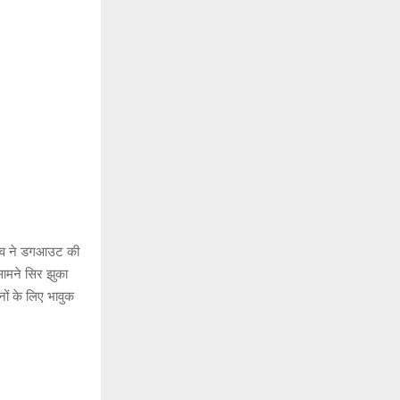
यादव ने डगआउट की
सामने सिर झुका
नों के लिए भावुक