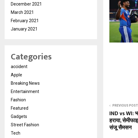
December 2021
March 2021
February 2021
January 2021
Categories
accident
Apple
Breaking News
Entertainment
Fashion
PREVIOUS POST
Featured
IND vs WI: भा
Gadgets
हराया, सेमीफाइन
Street Fashion
संजू सैमसन
Tech