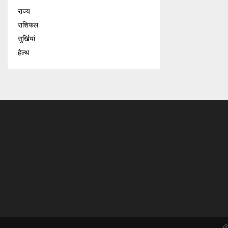
राज्य
राशिफल
सुर्खियां
हेल्थ
@