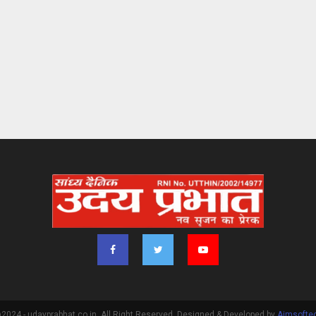
2024 - udayprabhat.co.in. All Right Reserved. Designed & Developed by
Aimsofte