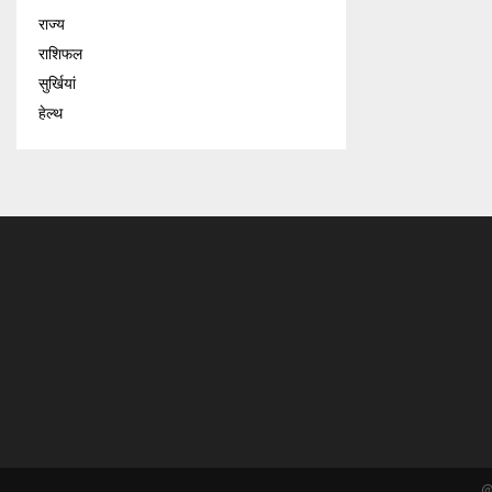
राज्य
राशिफल
सुर्खियां
हेल्थ
@