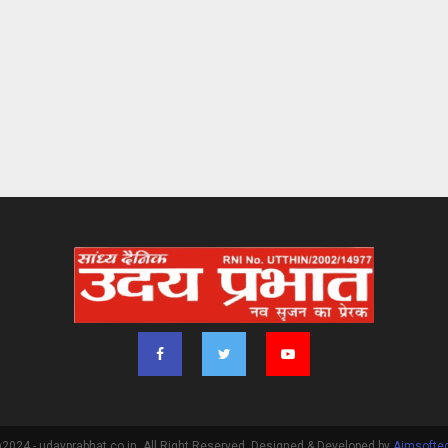
2024 - udayprabhat.co.in. All Right Reserved. Designed & Developed by
Aimsofte