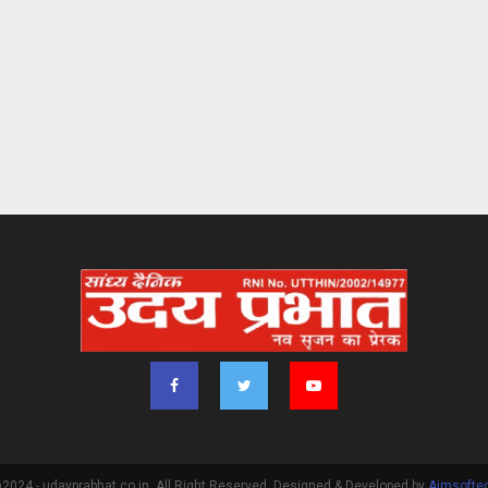
2024 - udayprabhat.co.in. All Right Reserved. Designed & Developed by
Aimsofte