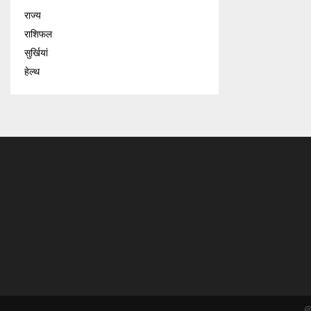
राज्य
राशिफल
सुर्खियां
हेल्थ
@