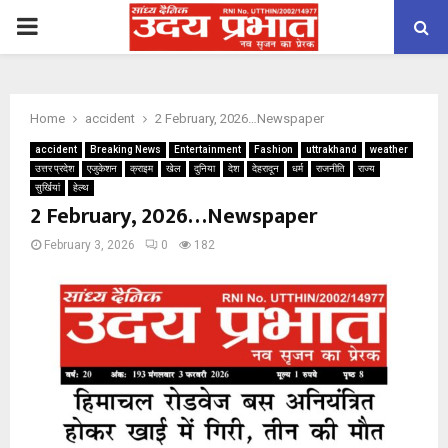
PRIMARY
MENU
Home
accident
2 February, 2026…Newspaper
accident
Breaking News
Entertainment
Fashion
uttrakhand
weather
उत्तर प्रदेश
एजुकेशन
क्राइम
खेल
दुनिया
देश
देहरादून
धर्म
राजनीति
राज्य
सुर्खियां
हेल्थ
2 February, 2026…Newspaper
February 3, 2026
0
182