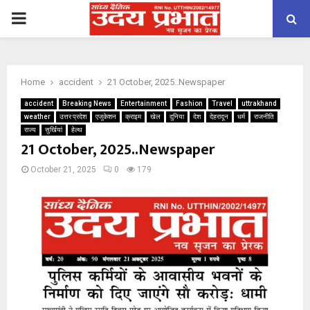
PRIMARY
MENU
Home
accident
21 October, 2025..Newspaper
accident
Breaking News
Entertainment
Fashion
Travel
uttrakhand
weather
उत्तर प्रदेश
एजुकेशन
क्राइम
खेल
दुनिया
देश
देहरादून
धर्म
राजनीति
राज्य
सुर्खियां
हेल्थ
21 October, 2025..Newspaper
October 21, 2025
0
179