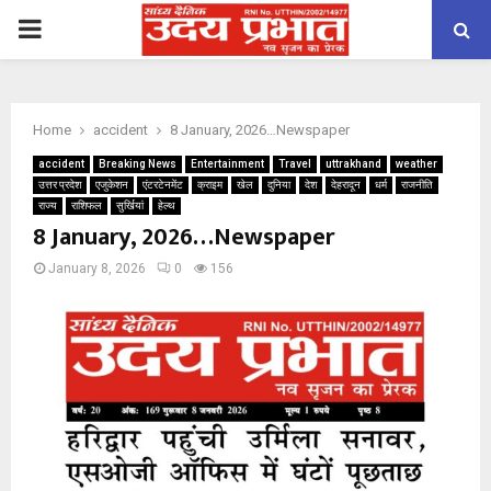
PRIMARY
MENU
Home
accident
8 January, 2026…Newspaper
accident
Breaking News
Entertainment
Travel
uttrakhand
weather
उत्तर प्रदेश
एजुकेशन
एंटरटेनमेंट
क्राइम
खेल
दुनिया
देश
देहरादून
धर्म
राजनीति
राज्य
राशिफल
सुर्खियां
हेल्थ
8 January, 2026…Newspaper
January 8, 2026
0
156