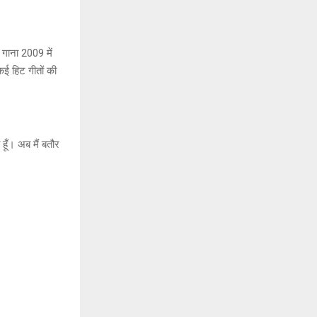
 गाना 2009 में
ई हिट गीतों की
ूँ। अब मैं बतौर