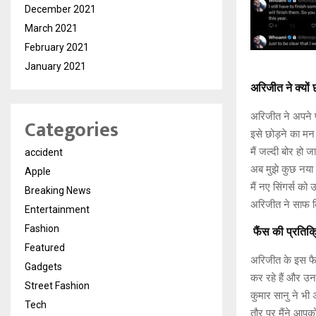
December 2021
March 2021
February 2021
January 2021
अरिजीत ने क्यों छ
अरिजीत ने अपने पो
Categories
इसे छोड़ने का मन 
मैं जल्दी बोर हो
accident
अब मुझे कुछ नया
Apple
मैं नए सिंगर्स क
Breaking News
अरिजीत ने साफ क
Entertainment
Fashion
फैंस की प्रतिक्
Featured
अरिजीत के इस फैस
Gadgets
कर रहे हैं और उन
Street Fashion
कुमार सानु ने भी
Tech
तौर पर मैंने आपक