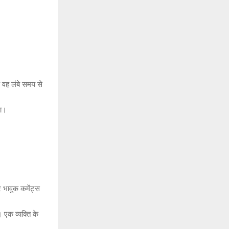
ि वह लंबे समय से
गा।
 भावुक कमेंट्स
 एक व्यक्ति के