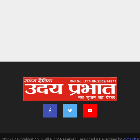
2024 - udayprabhat.co.in. All Right Reserved. Designed & Developed by
Aimsofte