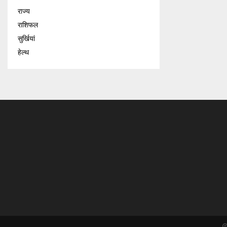
राज्य
राशिफल
सुर्खियां
हेल्थ
@