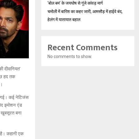
‘बोल बम’ के जयघोष से गूंजे कांवड़ मार्ग
चमोली में बारिश का कहर जारी, आमसौड़ में हाईवे बंद,
हेलंग में यातायात बहाल
Recent Comments
No comments to show.
 की दीवानियत’
कुछ हद तक
ै।
़ आ गई। कई नेटिजंस
विद इमोशन एंड
र खूबसूरत बना
खा है। कहानी एक