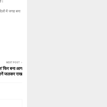
है।
िलों में जगह बना
NEXT POST
स’ फिर बना आग
कानें जलकर राख